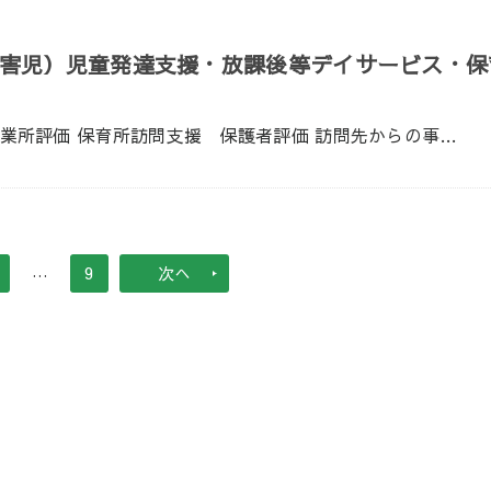
害児）児童発達支援・放課後等デイサービス・保
事業所評価 児童発達 保護者評価 総括表 事業所評価 保育所訪問支援 保護者評価 訪問先からの事業所...
…
9
次へ